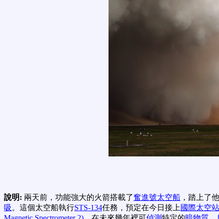
說明:
兩天前，功能強大的火箭搭載了
奮進號太空船
，踏上了
吸
。這個太空船執行
STS-134
任務，預定在今日接上
國際太空
Magnetic Spectrometer 2)
，在未來幾年裡可
偵測
特定的
暗物質
，