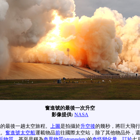
奮進號的最後一次升空
影像提供:
NASA
他的最後一趟太空旅程。
上圖
是拍攝於
升空後
的幾秒，將巨大飛
站
。
奮進號太空船
運載物品
前
往國際太空站，除了其他物品外，
反物質
，甚至是稱為
奇異物質(strangelets)
的
奇怪變化量
。
訂於
七