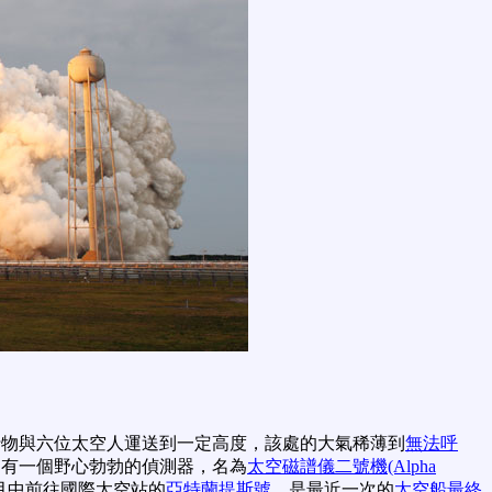
行物與六位太空人運送到一定高度，該處的大氣稀薄到
無法呼
還有一個野心勃勃的偵測器，名為
太空磁譜儀二號機(Alpha
月中前往國際太空站的
亞特蘭提斯號
，是最近一次的
太空船最終