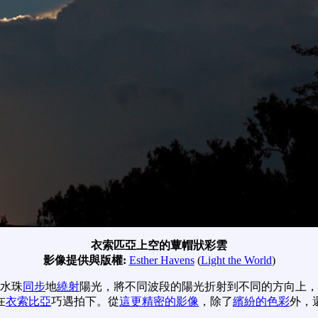
衣索匹亞上空的蕈帽狀彩雲
影像提供與版權:
Esther Havens
(
Light the World
)
水珠
同步
地
繞射
陽光，將不同波段的陽光折射到不同的方向上，
在
衣索比亞
巧遇拍下。從
這更精密的影像
，除了
繽紛的色彩
外，