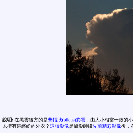
說明:
在黑雲後方的是
蕈帽狀(pileus)
彩雲
，由大小相當一致的小
以擁有這繽紛的外衣？
這張影像
是攝影師繼
先前精彩影像
後，