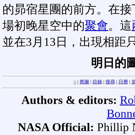
的昴宿星團的前方。在接
場初晚星空中的
聚會
。這
並在3月13日，出現相距
明日的圖
<
|
舊圖
|
目錄
|
搜尋
|
日曆
|
資
Authors & editors:
Ro
Bonne
NASA Official:
Philli