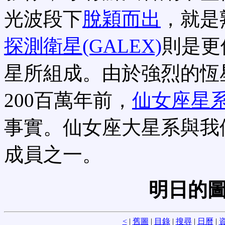
光波段下
脫穎而出
，就是
探測衛星(GALEX)
則是更
星所組成。由於強烈的恆
200百萬年前，
仙女座星
事實。仙女座大星系與我
成員之一。
明日的圖
<
|
舊圖
|
目錄
|
搜尋
|
日曆
|
資