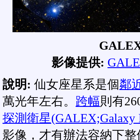
GALE
影像提供:
GALEX
說明:
仙女座星系是個
鄰
萬光年左右。
跨幅
則有26
探測衛星(GALEX;Galaxy Evo
影像，才有辦法容納下整