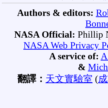
Authors & editors:
Ro
Bonne
NASA Official:
Philli
NASA Web Privacy Pol
A service of:
A
&
Mich
翻譯：
天文實驗室
(
成