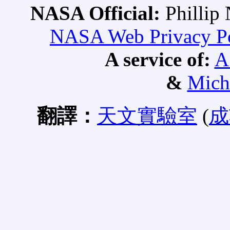
NASA Official:
Philli
NASA Web Privacy Pol
A service of:
A
&
Mich
翻譯：
天文實驗室
(
成