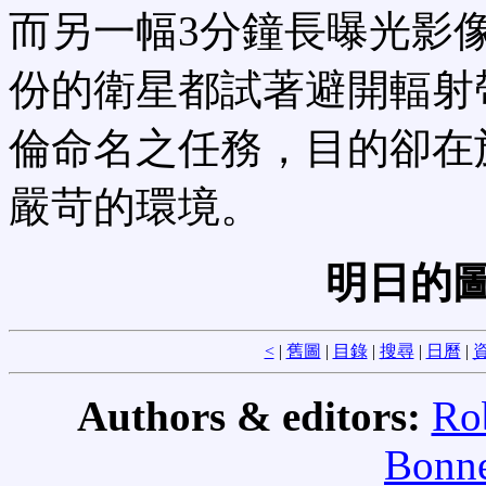
而另一幅3分鐘長曝光影
份的衛星都試著避開輻射
倫命名之任務，目的卻在
嚴苛的環境。
明日的圖
<
|
舊圖
|
目錄
|
搜尋
|
日曆
|
資
Authors & editors:
Ro
Bonne