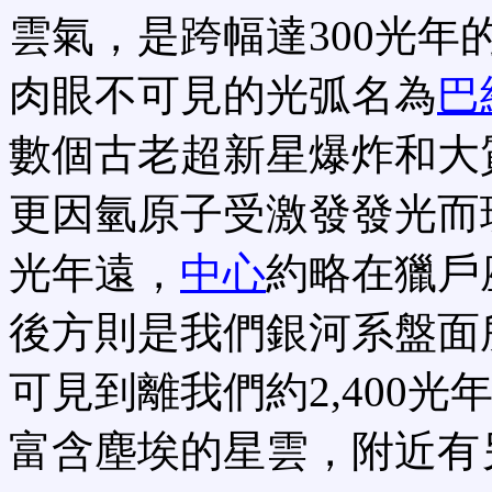
雲氣，是跨幅達300光年
肉眼不可見的光弧名為
巴納
數個古老超新星爆炸和大
更因氫原子受激發發光而現
光年遠，
中心
約略在獵戶
後方則是我們銀河系盤面
可見到離我們約2,400光
富含塵埃的星雲，附近有