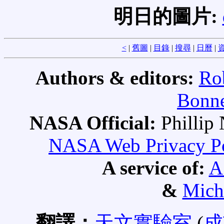
明日的圖片:
<
|
舊圖
|
目錄
|
搜尋
|
日曆
|
資
Authors & editors:
Ro
Bonne
NASA Official:
Philli
NASA Web Privacy Pol
A service of:
A
&
Mich
翻譯：
天文實驗室
(
成