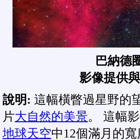
巴納德圈與
影像提供
說明:
這幅橫瞥過星野的
片
大自然的美景
。 這幅
地球天空
中12個滿月的