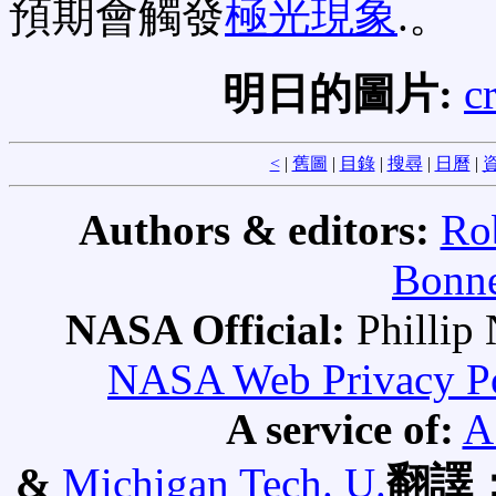
預期會觸發
極光現象
.。
明日的圖片:
c
<
|
舊圖
|
目錄
|
搜尋
|
日曆
|
資
Authors & editors:
Ro
Bonne
NASA Official:
Philli
NASA Web Privacy Pol
A service of:
A
&
Michigan Tech. U.
翻譯