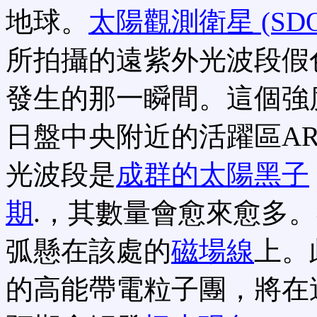
地球。
太陽觀測衛星 (SDO
所拍攝的遠紫外光波段假
發生的那一瞬間。這個強
日盤中央附近的活躍區AR 
光波段是
成群的太陽黑子
期
.，其數量會愈來愈多
弧懸在該處的
磁場線
上。
的高能帶電粒子團，將在