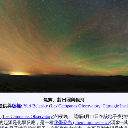
氣輝、對日照與銀河
提供與
版權
:
Yuri Beletsky
(
Las Campanas Observatory
,
Carnegie Insti
Campanas Observatory)
的夜晚。 這幅4月11日在該地子夜
的起源是化學反應，是一種
化學發光 (chemiluminescence)
現象─