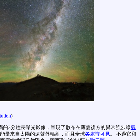
tution
)
拍攝的3分鐘長曝光影像，呈現了散布在薄雲後方的異常強烈綠
氣
其能量來自太陽的遠紫外輻射，而且全球
各處皆可見
。 不過它和