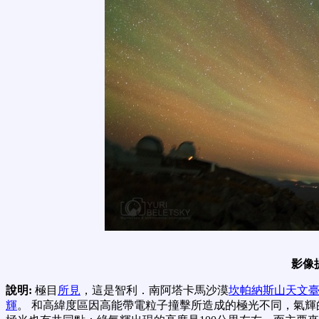
影像
說明:
極目
所見
，這是智利．南阿塔卡馬沙漠
坎帕納斯山天文臺 (Las 
輝
。 和高緯度區因高能帶電粒子撞擊所造成的極光不同，氣輝