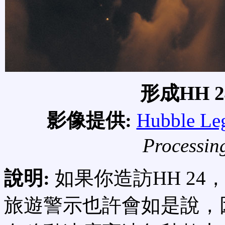
形成HH 
影像提供:
Hubble Le
Processin
說明:
如果你造訪HH 2
旅遊警示也許會如是說，