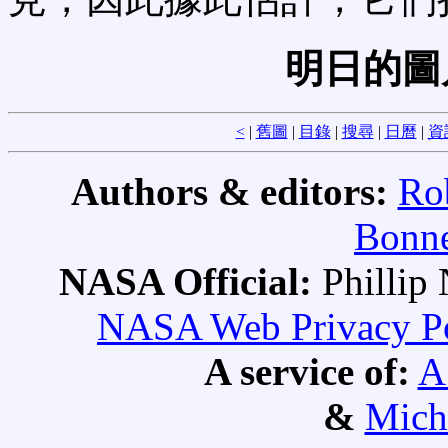
明日的圖
<
|
舊圖
|
目錄
|
搜尋
|
日曆
|
資
Authors & editors:
Ro
Bonne
NASA Official:
Philli
NASA Web Privacy Pol
A service of:
A
&
Mich