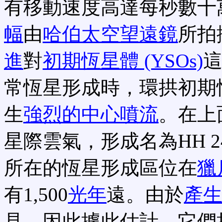
有移動速度高達每秒數十
幅
由
哈伯太空望遠鏡
所拍
進
對
初期恆星體 (YSOs)
常恆星形成時，環拱初期
生
強烈的中心噴流
。在上
星際雲氣，形成名為HH 2
所在的恆星形成區位在
獵
有1,500
光年
遠。由於
產生
見，因此據此估計，它們