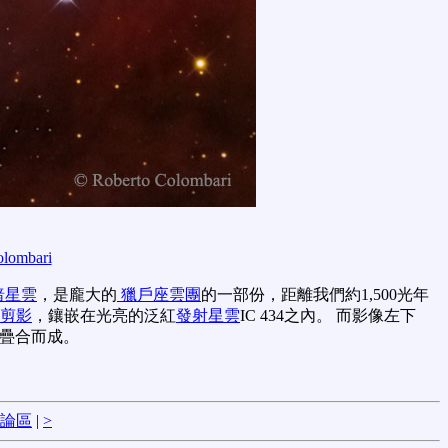
olombari
暗星雲
，是龐大的
獵戶座雲團
的一部份，距離我們約1,500光年
剪影
，鑲嵌在光亮的泛紅
發射星雲
IC 434之內。 而影像左下
疊合而成。
論區
|
>