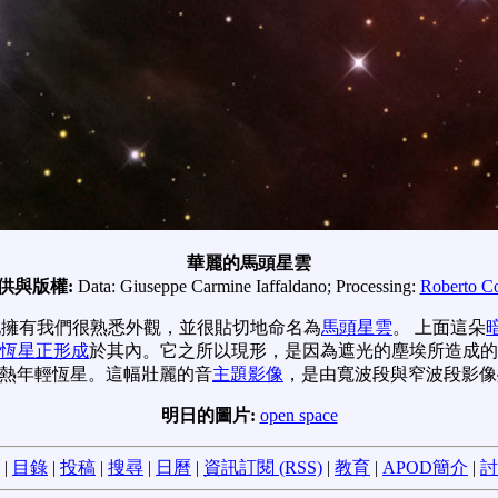
華麗的馬頭星雲
供與版權:
Data: Giuseppe Carmine Iaffaldano; Processing:
Roberto C
地擁有我們很熟悉外觀，並很貼切地命名為
馬頭星雲
。 上面這朵
恆星正形成
於其內。它之所以現形，是因為遮光的塵埃所造成的
熱年輕恆星。這幅壯麗的音
主題影像
，是由寬波段與窄波段影像
明日的圖片:
open space
|
目錄
|
投稿
|
搜尋
|
日曆
|
資訊訂閱 (RSS)
|
教育
|
APOD簡介
|
討