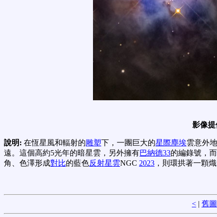
影像提
說明:
在恆星風和輻射的
雕塑
下，一團巨大的
星際塵埃
雲意外
遠。這個高約5光年的暗星雲，另外擁有
巴納德33
的編錄號，而
角、色澤形成
對比
的藍色
反射星雲
NGC
2023
，則環拱著一顆熾
<
|
舊圖