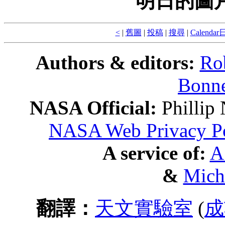
明日的圖
<
|
舊圖
|
投稿
|
搜尋
|
Calenda
Authors & editors:
Ro
Bonne
NASA Official:
Philli
NASA Web Privacy Pol
A service of:
A
&
Mich
翻譯：
天文實驗室
(
成