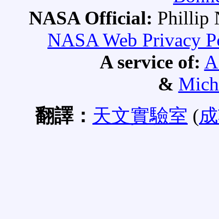
NASA Official:
Philli
NASA Web Privacy Pol
A service of:
A
&
Mich
翻譯：
天文實驗室
(
成