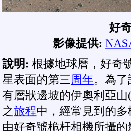
好
影像提供:
NAS
說明:
根據地球曆，好奇號
星表面的第三
周年
。為了
有層狀邊坡的伊奧利亞山(Ae
之
旅程
中，經常見到的多
由好奇號桅杆相機所攝的