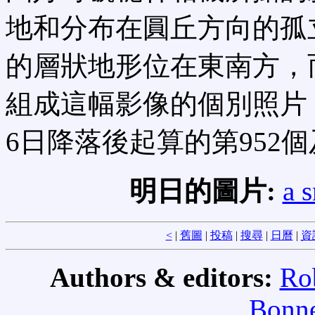
地和分布在圓丘方向的孤
的層狀地形位在東南方，
組成這幅影像的個別照片，
6日降落後起算的第952個
明日的圖片:
a 
<
|
舊圖
|
投稿
|
搜尋
|
日曆
|
資
Authors & editors:
Ro
Bonne