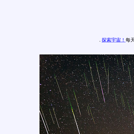
.
探索宇宙！
每