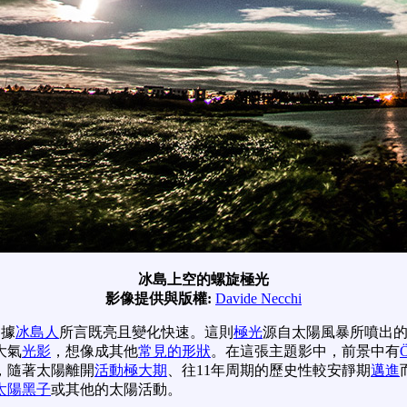
冰島上空的螺旋極光
影像提供與版權:
Davide Necchi
，據
冰島人
所言既亮且變化快速。這則
極光
源自太陽風暴所噴出
大氣
光影
，想像成其他
常見的形狀
。在這張主題影中，前景中有
，隨著太陽離開
活動極大期
、往11年周期的歷史性較安靜期
邁進
太陽黑子
或其他的太陽活動。