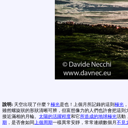
說明:
天空出現了什麼？
極光
是也！上個月所記錄的這則
極光
雖然螺旋狀的形狀清晰可辨，但富想像力的人們也許會把這則
接近滿相的月輪。
太陽的活躍程度
和它
所造成的地球極光
活動
期
，是否會如同
上個周期
一樣異常安靜，常常連續數個月
不見