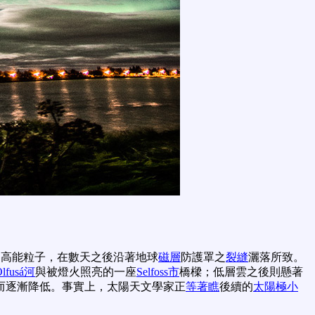
的高能粒子，在數天之後沿著地球
磁層
防護罩之
裂縫
灑落所致。
Ölfusá河
與被燈火照亮的一座
Selfoss市
橋樑；低層雲之後則懸著
而逐漸降低。事實上，太陽天文學家正
等著瞧
後續的
太陽極小