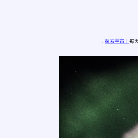
.
探索宇宙！
每