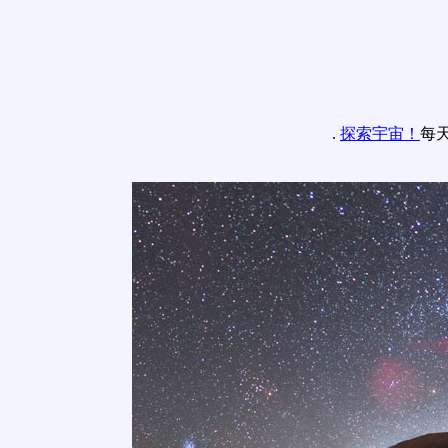
.
探索宇宙！
每