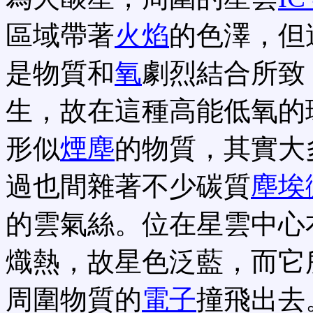
區域帶著
火焰
的色澤，但
是物質和
氧
劇烈結合所致
生，故在這種高能低氧的
形似
煙塵
的物質，其實大
過也間雜著不少碳質
塵埃
的雲氣絲。位在星雲中心
熾熱，故星色泛藍，而它
周圍物質的
電子
撞飛出去