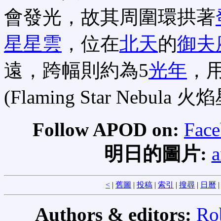
會發光，故其周圍環拱著
星星雲
，位在
北天
的
御夫
遠，跨幅則約為5
光年
，
(Flaming Star Nebula 
Follow APOD on:
Fac
明日的圖片:
a
<
|
舊圖
|
投稿
|
索引
|
搜尋
|
日曆
Authors & editors:
Ro