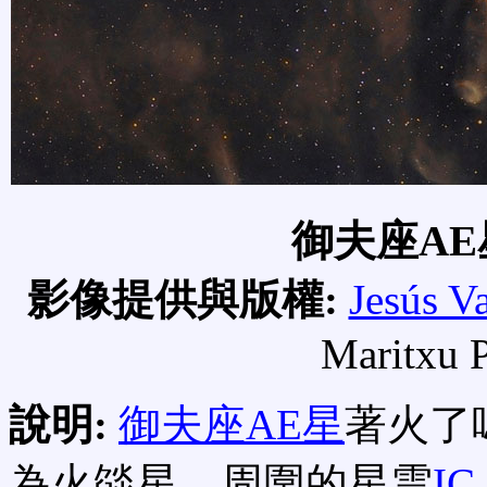
御夫座A
影像提供與版權:
Jesús V
Maritxu P
說明:
御夫座AE星
著火了
為火燄星，周圍的星雲
IC