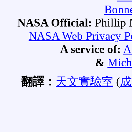
Bonne
NASA Official:
Philli
NASA Web Privacy Pol
A service of:
A
&
Mich
翻譯：
天文實驗室
(
成