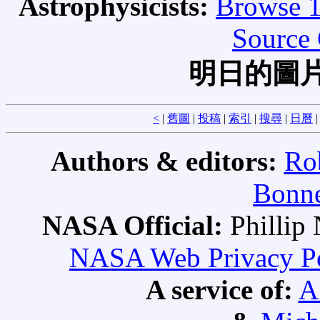
Astrophysicists:
Browse 1
Source 
明日的圖片
<
|
舊圖
|
投稿
|
索引
|
搜尋
|
日曆
Authors & editors:
Ro
Bonne
NASA Official:
Philli
NASA Web Privacy Pol
A service of:
A