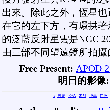
出來。除此之外，恆星也
在它的左下方，有環拱著
的泛藍反射星雲是NGC 2
由三部不同望遠鏡所拍攝
Free Present:
APOD 20
明日的影像
<
|
舊圖
|
投稿
|
索引
|
搜尋
|
日曆