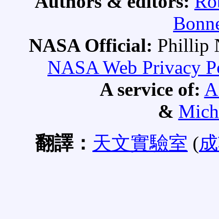
Authors & editors:
Ro
Bonne
NASA Official:
Philli
NASA Web Privacy Pol
A service of:
A
&
Mich
翻譯：
天文實驗室
(
成