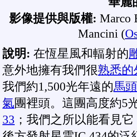
華麗
影像提供與版權:
Marco B
Mancini (
Os
說明:
在恆星風和輻射的
意外地擁有我們很
熟悉的
我們約1,500光年遠的
馬
氣
團裡頭。這團高度約5
33
；我們之所以能看見它
後方發射星雲IC 434的