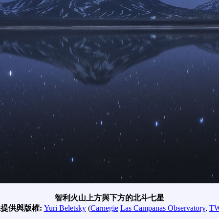
智利火山上方與下方的北斗七星
提供與版權:
Yuri Beletsky
(
Carnegie
Las Campanas Observatory
,
T