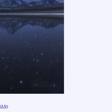
WAN
)