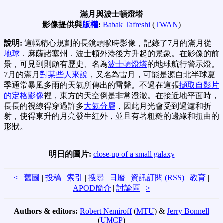
滿月與波士頓燈塔
影像提供與
版權
:
Babak Tafreshi
(
TWAN
)
說明:
這幅精心規劃的長鏡頭曠時影像，記錄了7月的滿月從
地球
．麻薩諸塞州．波士頓外港後方升起的景象。在影像的前
景，可見到則頗有歷史、名為
波士頓燈塔
的地球航行警示燈。
7月的滿月
對某些人來說
，又名為雷月，可能是源自北半球夏
季通常暴風多雨的天氣所傳出的雷聲。不過在這張
擷取自影片
的定格影像
裡，東方的天空倒是非常澄澈。在接近地平面時，
長長的視線得穿過許多
大氣分層
，因此月光會受到過濾和折
射，使得東升的月亮發生紅外，並且有著粗糙的邊緣和扭曲的
形狀。
明日的圖片:
close-up of a small galaxy
<
|
舊圖
|
投稿
|
索引
|
搜尋
|
日曆
|
資訊訂閱 (RSS)
|
教育
|
APOD簡介
|
討論區
|
>
Authors & editors:
Robert Nemiroff
(
MTU
) &
Jerry Bonnell
(
UMCP
)