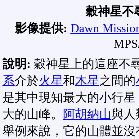
穀神星不
影像提供:
Dawn Missio
MPS
說明:
穀神星上的這座不
系
介於
火星
和
木星
之間的
是其中現知最大的小行星
大的山峰。
阿胡納山
與人
舉例來說，它的山體並沒