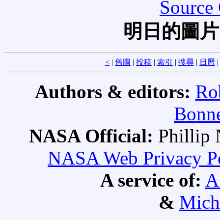
Source 
明日的圖片
<
|
舊圖
|
投稿
|
索引
|
搜尋
|
日曆
Authors & editors:
Ro
Bonne
NASA Official:
Philli
NASA Web Privacy Pol
A service of:
A
&
Mich