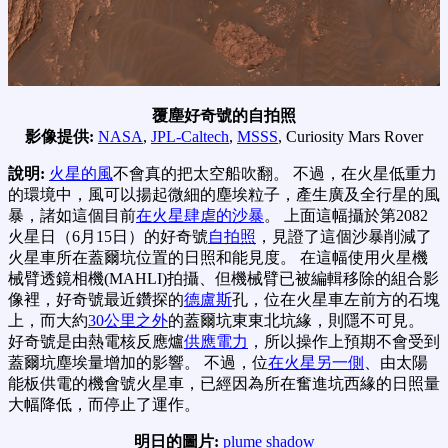
覆塵好奇號的自拍照
影像提供:
NASA
,
JPL-Caltech
,
MSSS
, Curiosity Mars Rover
說明:
火星的風
不會真的把太空船吹翻。 不過，在火星低重力
的環境中，風可以揚起微細的塵埃粒子，產生廣及全行星的風
暴，諸如這個目前
在火星肆虐的沙暴
。 上面這幅攝於第2082
火星日（6月15日）的好奇號
自拍照
，見證了這個沙暴削減了
火星車所在蓋爾坑位置的日照和能見度。 在這幅使用火星機
械臂透鏡相機(MAHLI)拍攝、但機械臂已被編輯移除的組合影
像裡，好奇號最近鑽探的
德盧斯
孔，位在火星車左前方的石塊
上，而大約
30公里之外
的蓋爾坑東東北坑緣，則隱不可見。
好奇號是由熱電核反應爐
供應電力
，所以操作上預期不會受到
蓋爾坑塵埃量增加的影響。 不過，位
在火星另一側
、由太陽
能板供電的機會號火星車，已經因為所在奮進坑西緣的日照量
大幅降低，而停止了運作。
明日的圖片:
plume shadow