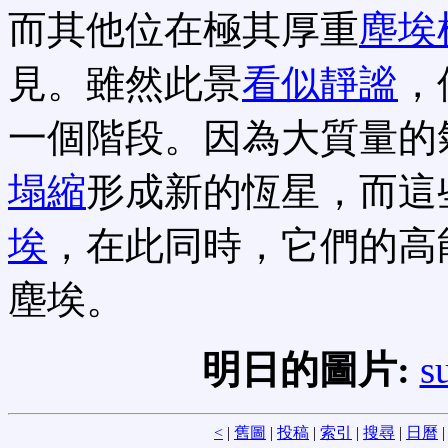
而其他位在極其厚重
塵埃
見。雖然此景
看似靜謐
，
一個階段。因為大質量的
塌縮
形成新的恆星，而這
埃
，在此同時，它們的高
塵埃。
明日的圖片:
s
<
|
舊圖
|
投稿
|
索引
|
搜尋
|
日曆