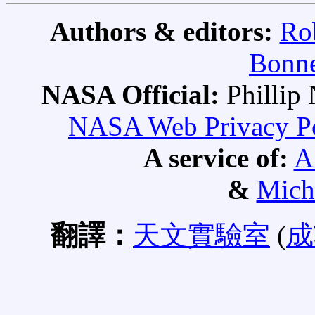
Authors & editors:
Ro
Bonne
NASA Official:
Philli
NASA Web Privacy Pol
A service of:
A
&
Mich
翻譯：
天文實驗室
(
成