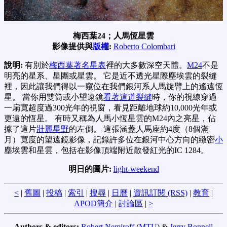
梅西葉24；人馬恆星雲
影像提供與
版權
:
Roberto Colombari
說明:
有別於
梅西葉著名星表
裡的大多數深空天體。
M24
不是
明亮的星系、星團或星雲。 它是近不透光星際塵埃雲的裂縫
裡，因此讓我們得以一窺位在我們銀河系人馬旋臂上的遙遠恆
星。 當你用雙筒或小望遠鏡
看著這道裂縫
時，你的視線穿過
一扇寬超度過300光年的視窗，看見距離地球約10,000光年或
更遠的恆星。 有時又稱為人馬小恆星雲的M24內之亮星，佔
據了這片
壯麗星野
的左側。 這張涵蓋人馬座約4度（8個滿
月）寬度的望遠鏡影像，記錄許多位在銀河中心方向的緻密
小
塵埃雲和星雲，包括在影像頂端附近散發紅光的IC 1284。
明日的圖片:
light-weekend
<
|
舊圖
|
投稿
|
索引
|
搜尋
|
日曆
|
資訊訂閱 (RSS)
|
教育
|
APOD簡介
|
討論區
|
>
Authors & editors:
Robert Nemiroff
(
MTU
) &
Jerry Bonnell