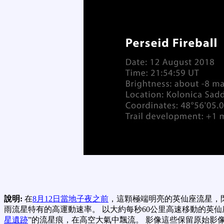
說明:
在
8月12日當地子夜之前
，這顆極端明亮的英仙座流星，
雨流星特有的高運動速率。 以大約每秒60公里高速移動的英
星遺跡
”的流星痕，在高空大氣中飄流。 影像這些保留原始影