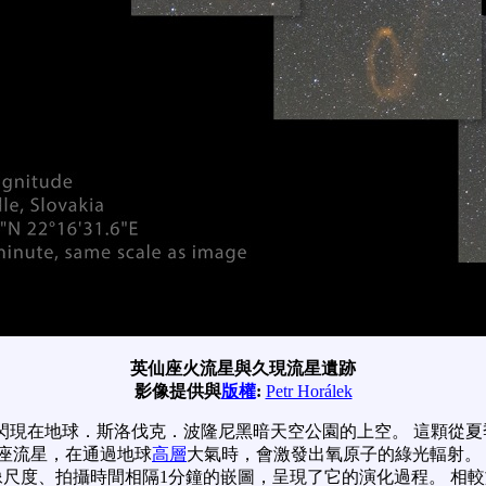
英仙座火流星與久現流星遺跡
影像提供與
版權
:
Petr Horálek
閃現在地球．斯洛伐克．波隆尼黑暗天空公園的上空。 這顆從夏
仙座流星，在通過地球
高層
大氣時，會激發出氧原子的綠光輻射。
像尺度、拍攝時間相隔1分鐘的嵌圖，呈現了它的演化過程。 相