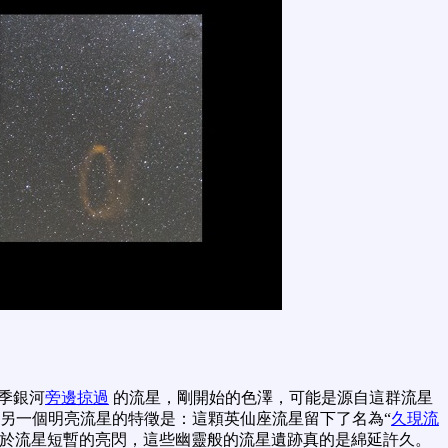
季銀河
旁邊掠過
的流星，剛開始的色澤，可能是源自這群流星
 另一個明亮流星的特徵是：這顆英仙座流星留下了名為“
久現流
較於流星短暫的亮閃，這些幽靈般的流星遺跡真的是綿延許久。