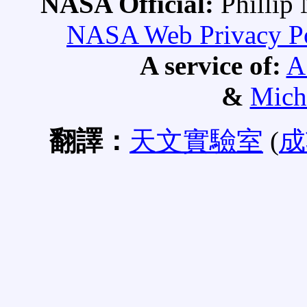
NASA Official:
Philli
NASA Web Privacy Pol
A service of:
A
&
Mich
翻譯：
天文實驗室
(
成