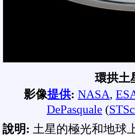
環拱土
影像
提供
:
NASA
,
ES
DePasquale
(
STSc
說明:
土星的極光和地球