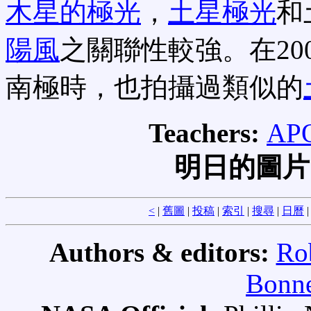
木星的極光
，
土星極光
和
陽風
之關聯性較強。在20
南極時，也拍攝過類似的
Teachers:
APO
明日的圖片
<
|
舊圖
|
投稿
|
索引
|
搜尋
|
日曆
Authors & editors:
Ro
Bonne