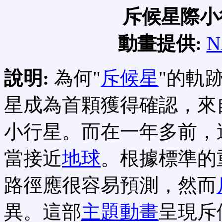
斥候星際小
動畫提供:
N
說明:
為何"
斥候星
"的軌
星成為首顆獲得確認，來
小行星。而在一年多前，
當接近
地球
。根據標準的
路徑應很容易預測，然而
異。這部
主題動畫
呈現斥