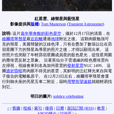
紅星雲、綠彗星與藍恆星
影像提供與
版權
:
Tom Masterson
(
Transient Astronomer
)
說明:
這片
嘉年華會般的彩色星空
，攝於12月17日的清晨，在
維爾塔寧彗星
最
近距離
通過
地球
附近之後。 這顆肉眼勉強可
見的彗星，美麗彗髮的泛綠色澤，只有在疊加了數張以位在昴
宿星團下方的彗星為導星的照片之後，才得以顯現出來。 這
些照片也突顯了年輕昴宿星團成員星的藍色星光，從恆星周圍
的塵埃雲反射之景象。 沿著英仙分子雲邊緣的暗色塵埃雲向
左掃視，視線會來到名為加州星雲的
發射星雲
NGC 1499。 這
團
過於昏暗
而肉眼不得見的星雲，其鮮明的泛紅輝光來自與電
子復合的電離氫原子。 在12月23日左右，維爾塔寧彗星會運
行到御夫座的亮星五車二附近，屆時
用雙筒望遠鏡
就能輕易找
到它。
明日的圖片:
solstice celebrating
<
|
舊圖
|
投稿
|
索引
|
搜尋
|
日曆
|
資訊訂閱 (RSS)
|
教育
|
APOD簡介
|
討論區
|
>