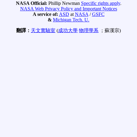
NASA Official:
Phillip Newman
Specific rights apply
.
NASA Web Privacy Policy and Important Notices
A service of:
ASD
at
NASA
/
GSFC
&
Michigan Tech. U.
翻譯：
天文實驗室
(
成功大學
物理學系
；蘇漢宗)