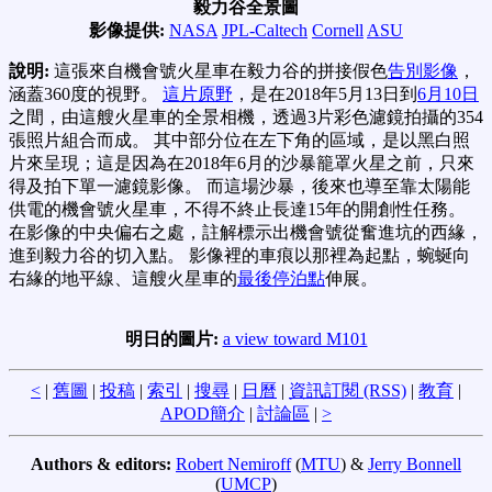
毅力谷全景圖
影像提供:
NASA
JPL-Caltech
Cornell
ASU
說明:
這張來自機會號火星車在毅力谷的拼接假色
告別影像
，
涵蓋360度的視野。
這片原野
，是在2018年5月13日到
6月10日
之間，由這艘火星車的全景相機，透過3片彩色濾鏡拍攝的354
張照片組合而成。 其中部分位在左下角的區域，是以黑白照
片來呈現；這是因為在2018年6月的沙暴籠罩火星之前，只來
得及拍下單一濾鏡影像。 而這場沙暴，後來也導至靠太陽能
供電的機會號火星車，不得不終止長達15年的開創性任務。
在影像的中央偏右之處，註解標示出機會號從奮進坑的西緣，
進到毅力谷的切入點。 影像裡的車痕以那裡為起點，蜿蜒向
右緣的地平線、這艘火星車的
最後停泊點
伸展。
明日的圖片:
a view toward M101
<
|
舊圖
|
投稿
|
索引
|
搜尋
|
日曆
|
資訊訂閱 (RSS)
|
教育
|
APOD簡介
|
討論區
|
>
Authors & editors:
Robert Nemiroff
(
MTU
) &
Jerry Bonnell
(
UMCP
)