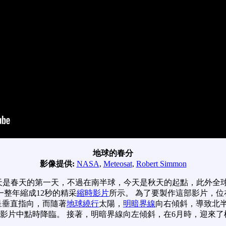
地球的春分
影像提供:
NASA
,
Meteosat
,
Robert Simmon
是春天的第一天，不過在南半球，今天是秋天的起點，此外全球各
整年縮成12秒的精采
縮時影片
所示。 為了要製作這部影片，
呈垂直指向，而隨著
地球繞行
太陽，
明暗界線
向右傾斜，導致北
在影片中點時降臨。 接著，明暗界線向左傾斜，在6月時，迎來