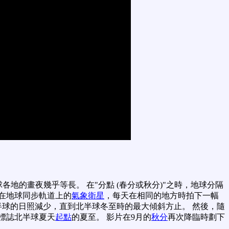
地的畫夜幾乎等長。 在"分點 (春分或秋分)"之時，地球分隔
位在地球同步軌道上的
氣象衛星
，每天在相同的地方時拍下一幅
半球的日照減少，直到北半球冬至時的最大傾斜方止。 然後，隨
了標誌北半球夏天
起點
的夏至。 影片在9月的
秋分
再次降臨時劃下