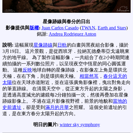
星像跡線與春分的日出
影像提供與
版權
:
Juan Carlos Casado
(
TWAN
,
Earth and Stars
)
銘謝:
Andrea Rodriguez Anton
說明:
這幅展現
星像跡線
與
日軌
的白畫與黑夜組合影像，攝於
3月19日。 這片景觀，是從西班牙．拉納瓦德桑蒂亞戈遠眺東
方的地平線。 為了製作這幅影像，一共組合了在2小時期間連
續拍攝的一系列數位照片，以呈現夜空中恆星的同心圓弧運
動。 這種
反映
地球自轉的星像跡線，在影像左上角是環拱北
天極，在右下角，則是環拱南天極。
相當然耳
，
春分這天的
太陽
位在天球赤道附近，並在這張廣角影像裡，曳出對角走向
的筆直跡線。 在清晨天空中，從正東方升起的太陽之身影，
是透過高度減光的濾鏡每2分鐘拍攝一次，然後再疊加在星像
跡線影像上。 不過在這片影像視野裡，前景的地貌和
當地的
史前遺址
，卻是受到
滿月的月華
之照耀。 這個史前遺址的引
道，是在東方春分太陽升起的方向。
明日的圖片:
winter sky symphony