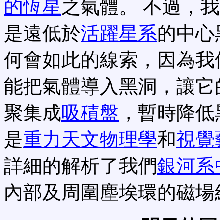
的恆星
之氣體。 不過，
是遠低於
活躍星系
的中心
何會如此的線索，因為我
能把氣體導入黑洞，讓它
聚集成
吸積盤
，暫時降低
是
重力天文物理學
和
視覺
詳細的解析了我們
銀河系
內部及周圍塵埃環的磁場