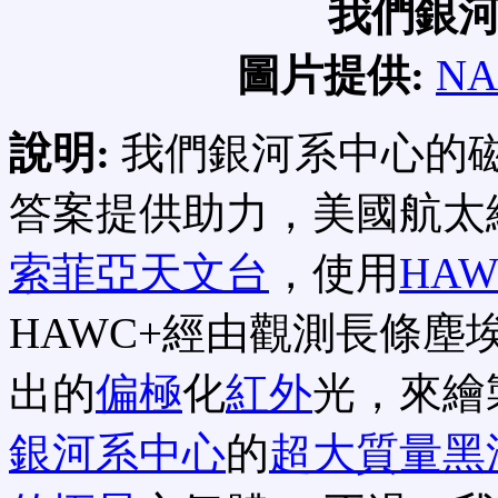
我們銀
圖片提供:
NA
說明:
我們銀河系中心的
答案提供助力，美國航太
索菲亞天文台
，使用
HAW
HAWC+經由觀測長條
出的
偏極
化
紅外
光，來繪
銀河系中心
的
超大質量黑