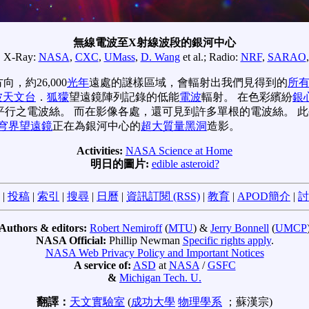
無線電波至X射線波段的銀河中心
:
X-Ray:
NASA
,
CXC
,
UMass
,
D. Wang
et al.; Radio:
NRF
,
SARAO
約26,000
光年
遠處的謎樣區域，會輻射出我們見得到的
所
波天文台
．
狐獴
望遠鏡陣列記錄的低能
電波
輻射。 在色彩繽紛
銀
平行之電波絲。 而在影像各處，還可見到許多單根的電波絲。 
穹界望遠鏡
正在為銀河中心的
超大質量黑洞
造影。
Activities:
NASA Science at Home
明日的圖片:
edible asteroid?
|
投稿
|
索引
|
搜尋
|
日曆
|
資訊訂閱 (RSS)
|
教育
|
APOD簡介
|
討
Authors & editors:
Robert Nemiroff
(
MTU
) &
Jerry Bonnell
(
UMCP
NASA Official:
Phillip Newman
Specific rights apply
.
NASA Web Privacy Policy and Important Notices
A service of:
ASD
at
NASA
/
GSFC
&
Michigan Tech. U.
翻譯：
天文實驗室
(
成功大學
物理學系
；蘇漢宗)