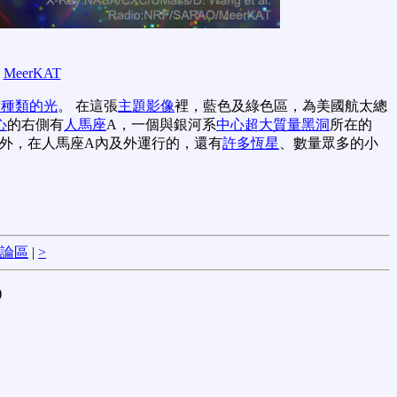
,
MeerKAT
有種類的光
。 在這張
主題影像
裡，藍色及綠色區，為美國航太總
心
的右側有
人馬座
A，一個與銀河系
中心超大質量黑洞
所在的
此外，在人馬座A內及外運行的，還有
許多恆星
、數量眾多的小
論區
|
>
)