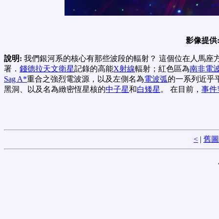
影像提供
說明:
我們銀河系的核心有那些波段的輻射？ 這個位在人馬座方向，
署．
錢德拉天文衛星
記錄的高能
X射線
輻射；紅色區為
南非電
Sag A*
重合之強烈電波源，以及左側名為
電波弧
的一系列近乎
黑洞、以及名為緻密恆星核的
中子星
和
白矮星
。 在目前，
事件
<
|
舊圖