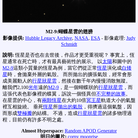
M2-9:蝴蝶星雲的翅膀
影像提供:
Hubble Legacy Archive
,
NASA
,
ESA
- 影像處理:
Judy
Schm
i
dt
說明:
恆星是否也在去世後，作品才更受重視呢？ 事實上，恆
星通常在死亡時，才有最具藝術性的展示。 以
太陽
和圖中的
M2-9
這類小質量的恆星為例，當它們從正常
恆星
演化成
白矮
星
時，會拋棄外層的氣殼。 而所拋出的擴張氣殼，經常會形
成美麗動人的
行星狀星雲
，然後在數千年內慢慢消散無蹤。
離我們2,100
光年
遠的
M2-9
，是一個蝴蝶狀的
行星狀星雲
，而
這張代表色影像裡的蝶翼，訴說一個怪異但
不完整的故事
。
在星雲的中心，有
兩顆恆星
在大約10倍
冥王星
軌道大小的氣盤
裡互相旋繞。 垂死
恆星
所
拋出的氣殼
，得擠過這個氣盤，因
而形成
雙極瓣
的結構。 不過，造成
行星狀星雲
的諸多物理過
程，目前仍有許多不明之處。
Almost Hyperspace:
Random APOD Generator
明日的圖片:
corny moonrise