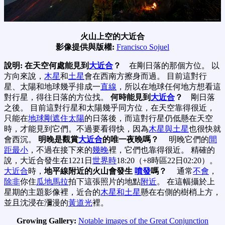
火山上空的大近合
影像提供與版權:
Francisco Sojuel
說明:
在天空何處能見到
大近合
？
在剛日落的那個方位。 以
方向來說，
木星
和
土星
會在西南方擦身而過。 目前這對行
星、太陽和地球幾乎排成一
直線
，所以在地球任何地方想看這
對行星，得往日落的方位找。
何時能見到
大近合
？
剛日落
之後。 目前這對行星和太陽幾乎同方位，在天空靠得很近，
只能在
地球剛遮住太陽
的日落後，而這對行星仍低懸在天空
時，才能見到它們。不過要看得快，因為
木星與土星
也很快就
會西沉。
明晚是觀賞
大近合
的唯一夜晚嗎？
明晚它們的
間
距最小
，不過在接下來的
幾晚
裡，它們也靠得很近。 精確的
說，大近合發生在1221日
世界時
18:20（+8時區22日02:20）。
大近合
時，
地平線附近的火山會發生
噴發
嗎？
通常
不會
，
除非
你住
瓜地馬拉
拍下這張照片的地點
附近
。 在這幅攝於上
星期的主題影像裡，近合的
木星和土星
懸在右側的樹梢上方，
並且沈浸在瀰漫的
黃道光
裡。
Growing Gallery:
Notable images of the Great Conjunction