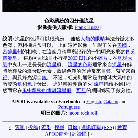
色彩繽紛的四分儀流星
影像提供與版權:
Frank Kuszaj
說明:
流星的色澤可以很繽紛。 雖然
人類的眼睛
無法分辦太多
色澤，但相機通常可以。 上面這幅影像，呈現了位在
美國
．
密蘇里州
的相機，在這個月稍早所記錄的一顆明亮多彩的
四分
儀流星
。 這顆可能源自小行星
2003 EH1
的小
碎片
，在
地球大
氣
中曳出一道長長的
流星
痕。
流星的色彩
通常來自
流星
分解
時所釋放的激發態元素，藍綠色澤的光通常來自
鎂
、紫光來自
鈣
、與及綠光源自
鎳
。 不過，紅光則通常是由地球大氣中的
激發態
氮
和
氧
所發出。 這顆轉瞬即逝的
火 流星
持續不到1秒，
然而它在
風中飄飛的電離流星痕
，
可見
的期間綿延了數分鐘。
APOD is available via Facebook:
in
English
,
Catalan
and
Portuguese
明日的圖片:
moon rock roll
<
|
舊圖
|
投稿
|
索引
|
搜尋
|
日曆
|
資訊訂閱 (RSS)
|
教育
|
APOD簡介
|
討論區
|
>