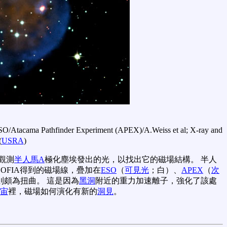
ESO/Atacama Pathfinder Experiment (APEX)/A.Weiss et al; X-ray and
(
USRA
)
觀測
半人馬A
極化塵埃發出的光，以找出它的磁場結構。 半人
SOFIA得到的磁場線，疊加在
ESO
（
可見光
；白）、
APEX
（
次
則頗為扭曲。 這是因為
黑洞
附近的重力加速離子，強化了該處
宙
裡，磁場如何演化有新的
洞見
。