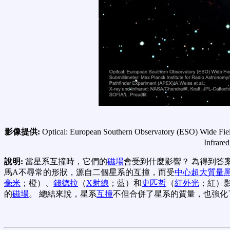
影像提供:
Optical: European Southern Observatory (ESO) Wide Fiel
Infrare
說明:
當星系互撞時，它們的
磁場
會受到什麼影響？ 為得到答
馬A不尋常的形狀，源自二個星系的互撞，而受
中心超大質量
毫米
；橙）、
錢德拉
（
X射線
；藍）和
史匹哲
（
紅外光
；紅）
的
磁場
。 總結來說，星系
互撞
不但合併了星系的質量，也強化