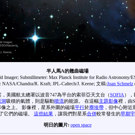
半人馬A的翹曲磁場
d Imager; Submillimeter: Max Planck Institute for Radio Astronomy/
d: NASA/Chandra/R. Kraft; JPL-Caltech/J. Keene; 文稿:
Joan Schmelz
案，美國航太總署以波音747為平台的索菲亞天文台（
SOFIA
），
黑洞
吸積的氣體，則是驅動
噴流
的能源。 在這幅
主題影像
裡，由
影像之上。 影像裡，星系外圍的磁場
平行
於
塵埃帶
，但中心附近
了它們的磁場。
這些結果
，讓我們對星系
合併
較常發生的
早期宇
明日的圖片:
open space