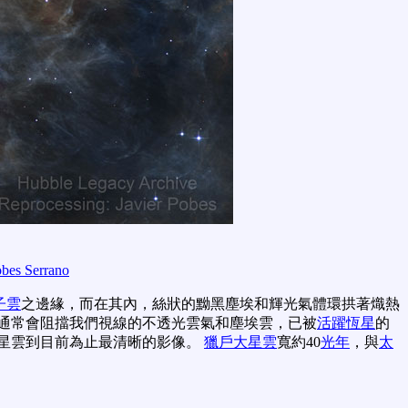
obes Serrano
子雲
之邊緣，而在其內，絲狀的黝黑塵埃和輝光氣體環拱著熾熱
通常會阻擋我們視線的不透光雲氣和塵埃雲，已被
活躍恆星
的
星雲到目前為止最清晰的影像。
獵戶大星雲
寬約40
光年
，與
太