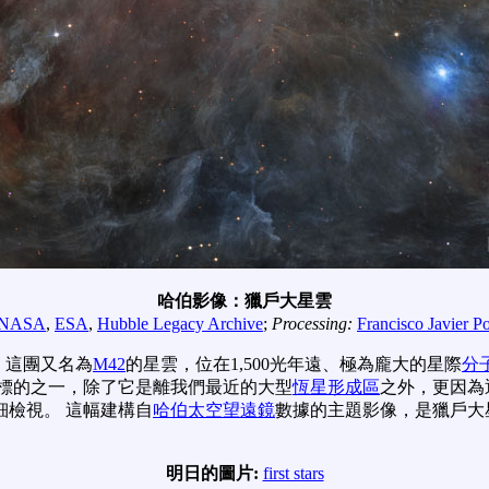
哈伯影像：獵戶大星雲
NASA
,
ESA
,
Hubble Legacy Archive
;
Processing:
Francisco Javier P
 這團又名為
M42
的星雲，位在1,500光年遠、極為龐大的星際
分
標的之一，除了它是離我們最近的大型
恆星形成區
之外，更因為
細檢視。 這幅建構自
哈伯太空望遠鏡
數據的主題影像，是獵戶大
明日的圖片:
first stars