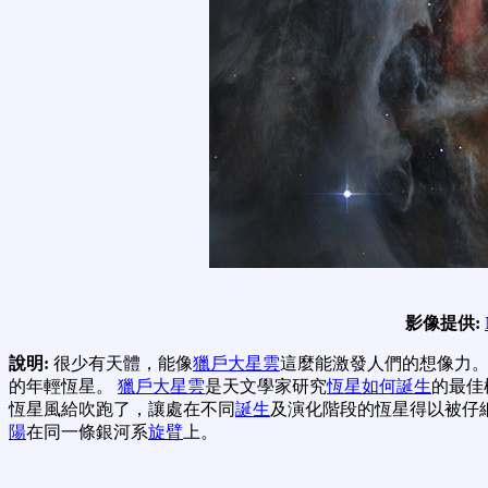
影像提供:
說明:
很少有天體，能像
獵戶大星雲
這麼能激發人們的想像力。
的年輕恆星。
獵戶大星雲
是天文學家研究
恆星如何誕生
的最佳
恆星風給吹跑了，讓處在不同
誕生
及演化階段的恆星得以被仔
陽
在同一條銀河系
旋臂
上。