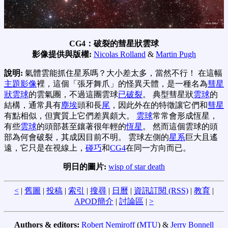
CG4：破裂的彗星狀雲球
影像提供與版權:
Nicolas Rolland
&
Martin Pugh
說明:
氣體雲能抓住星系嗎？大小差太多，當然不行！ 在這幅
主題影像
裡，這個「張牙舞爪」的怪異天體，是一種名為
彗星
狀雲球
的雲氣團，不過這團雲球
已破裂
。 典型彗星狀
雲球
的
結構，通常具有
塵埃
頭和長
尾
，因此外在的特徵讓它們和
彗星
有點相似，但實質上它們差異頗大。
雲球
常常會形成恆星，
有些
雲球
的頭部甚至鑲著很年輕的
恆星
。 然而這個雲球的頭
部為何會破裂，其成因目前不明。 雲球左側的
星系
巨大且遙
遠，它只是在視線上，
碰巧
和
CG4
在同一方向而已。
明日的圖片:
wisp of star death
<
|
舊圖
|
投稿
|
索引
|
搜尋
|
日曆
|
資訊訂閱 (RSS)
|
教育
|
APOD簡介
|
討論區
|
>
Authors & editors:
Robert Nemiroff
(
MTU
) &
Jerry Bonnell