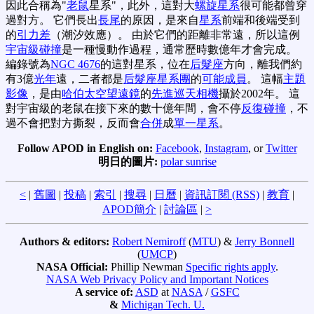
因此合稱為"
老鼠
星系"，此外，這對大
螺旋星系
很可能都曾穿
過對方。 它們長出
長尾
的原因，是來自
星系
前端和後端受到
的
引力差
（潮汐效應）。 由於它們的距離非常遠，所以這例
宇宙級碰撞
是一種慢動作過程，通常歷時數億年才會完成。
編錄號為
NGC 4676
的這對星系，位在
后髮座
方向，離我們約
有3億
光年
遠，二者都是
后髮座星系團
的
可能成員
。 這幅
主題
影像
，是由
哈伯太空望遠鏡
的
先進巡天相機
攝於2002年。 這
對宇宙級的老鼠在接下來的數十億年間，會不停
反復碰撞
，不
過不會把對方撕裂，反而會
合併
成
單一星系
。
Follow APOD in English on:
Facebook
,
Instagram
, or
Twitter
明日的圖片:
polar sunrise
<
|
舊圖
|
投稿
|
索引
|
搜尋
|
日曆
|
資訊訂閱 (RSS)
|
教育
|
APOD簡介
|
討論區
|
>
Authors & editors:
Robert Nemiroff
(
MTU
) &
Jerry Bonnell
(
UMCP
)
NASA Official:
Phillip Newman
Specific rights apply
.
NASA Web Privacy Policy and Important Notices
A service of:
ASD
at
NASA
/
GSFC
&
Michigan Tech. U.