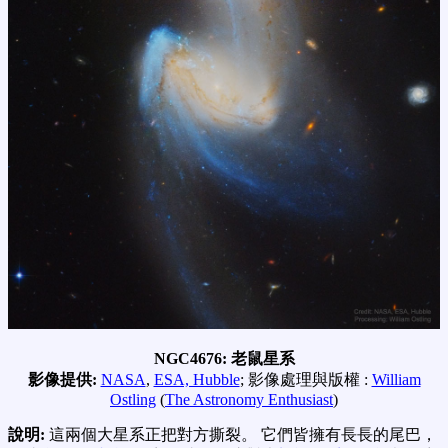
NGC4676: 老鼠星系
影像提供:
NASA
,
ESA, Hubble
; 影像處理與版權 :
William
Ostling
(
The Astronomy Enthusiast
)
說明:
這兩個大星系正把對方撕裂。 它們皆擁有長長的尾巴，