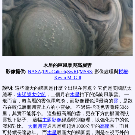
木星的巨風暴與高層雲
影像提供:
NASA
/
JPL-Caltech
/
SwRI
/
MSSS
; 影像處理與
授權
:
Kevin M. Gill
說明:
這些龐大的橢圓是什麼？出現在何處？ 它們是美國航太
總署．
朱諾號太空船
，上個月在
木星
拍下的渦旋風暴雲。 一
般而言，愈高層的雲色澤愈淡，而影像裡色澤最淡的
雲
，是散
布在較低層橢圓雲上方的小雲朵。 不過這些淡色雲寬達50公
里，其實不能算小。 這些極高層的雲，更在下方的橢圓渦狀
雲投下影子。 這幅
主題影像
經過特別處理，以強化其中的色
澤和對比。
大橢圓雲
通常是寬超過1000公里的
高壓
區，而且
可持續長達數年。 而
木星
最龐大的橢圓雲，則是在視野外的