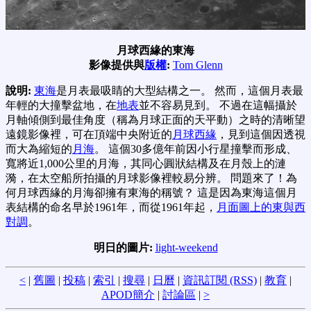
月球西緣的東海
影像提供與
版權
:
Tom Glenn
說明:
東海
是月表最吸睛的大型結構之一。 然而，這個月表最
年輕的大撞擊盆地，在
地表
並不容易見到。 不過在這幅攝於
月軸傾側到最佳角度（稱為月球正面的天平動）之時的清晰望
遠鏡影像裡，可在頂端中央附近的
月球西緣
，見到這個因透視
而大為縮短的
月海
。 這個30多億年前因小行星撞擊而形成、
寬將近1,000公里的月海，其同心圓狀結構及在月殼上的漣
漪，在太空船所拍攝的月球影像裡較易分辨。 問題來了！為
何月球西緣的月海卻擁有東海的稱號？ 這是因為東海這個月
表結構的命名早於1961年，而從1961年起，
月面圖上的東與西
對調
。
明日的圖片:
light-weekend
<
|
舊圖
|
投稿
|
索引
|
搜尋
|
日曆
|
資訊訂閱 (RSS)
|
教育
|
APOD簡介
|
討論區
|
>