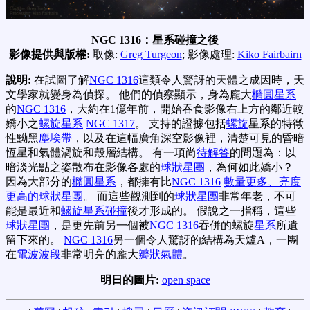
NGC 1316：星系碰撞之後
影像提供與版權:
取像:
Greg Turgeon
; 影像處理:
Kiko Fairbairn
說明:
在試圖了解
NGC 1316
這類令人驚訝的天體之成因時，天
文學家就變身為偵探。 他們的偵察顯示，身為龐大
橢圓星系
的
NGC 1316
，大約在1億年前，開始吞食影像右上方的鄰近較
嬌小之
螺旋星系
NGC 1317
。 支持的證據包括
螺旋
星系的特徵
性黝黑
塵埃帶
，以及在這幅廣角深空影像裡，清楚可見的昏暗
恆星和氣體渦旋和殼層結構。 有一項尚
待解答
的問題為：以
暗淡光點之姿散布在影像各處的
球狀星團
，為何如此嬌小？
因為大部分的
橢圓星系
，都擁有比
NGC 1316
數量更多、亮度
更高的球狀星團
。 而這些觀測到的
球狀星團
非常年老，不可
能是最近和
螺旋星系碰撞
後才形成的。 假說之一指稱，這些
球狀星團
，是更先前另一個被
NGC 1316
吞併的螺旋
星系
所遺
留下來的。
NGC 1316
另一個令人驚訝的結構為天爐A，一團
在
電波波段
非常明亮的龐大
瓣狀氣體
。
明日的圖片:
open space