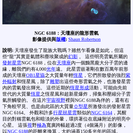
NGC 6188：天壇座的龍形雲氣
影像提供與
版權
:
Shaun Robertson
說明:
天壇座發生了龍族大戰嗎？雖然乍看像是如此，但這
些“龍”其實是氣體和塵埃聚成的
幻影
。 這些明亮雲氣所屬的
發射星雲
NGC 6188，位在
天壇座
內一個黝黑龐大分子雲的邊
緣，離我們約有4,000
光年
遠。 此星雲嵌著剛在數百萬年前形
成的天壇座
OB1星協
之大質量年輕
恆星
，它們所散發的強烈
紫
外輻射
和恆星風，除了
雕塑
出這些奇形雲氣之外，也激發星雲
內的雲氣發出輝光。 這些近期的
恆星形成
活動，可能由先前
世代的大質量
恆星
之恆星風和超新星爆炸，掃集和壓縮分子雲
氣所觸發的。 在這片
宇宙視野
裡與NGC 6188為伴的，還有右
下角較罕見、也是由此區的大質量
Ｏ型星
所激發出的發射星雲
NGC 6164。 外觀和許多
行星狀星雲
類似的
NGC 6164
，其醒
目的對稱雲氣包和暗淡的外暈，環拱著位在底緣附近的明亮中
心星。 這張
視
野
極為
寬廣跨幅超過2度（4個滿月）的影像，
以
NGC 6188
的距離來換算，大約涵蓋150多光年的區域。