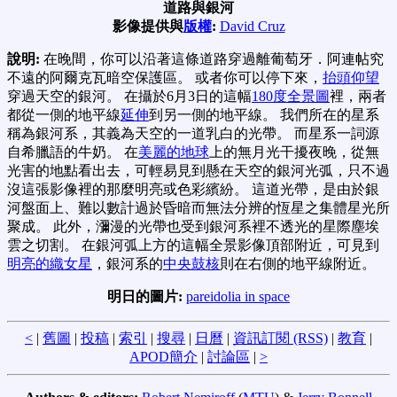
道路與銀河
影像提供與
版權
:
David Cruz
說明:
在晚間，你可以沿著這條道路穿過離葡萄牙．阿連帖究
不遠的阿爾克瓦暗空保護區。 或者你可以停下來，
抬頭仰望
穿過天空的銀河。 在攝於6月3日的這幅
180度全景圖
裡，兩者
都從一側的地平線
延伸
到另一側的地平線。 我們所在的星系
稱為銀河系，其義為天空的一道乳白的光帶。 而星系一詞源
自希臘語的牛奶。 在
美麗的地球
上的無月光干擾夜晚，從無
光害的地點看出去，可輕易見到懸在天空的銀河光弧，只不過
沒這張影像裡的那麼明亮或色彩繽紛。 這道光帶，是由於銀
河盤面上、難以數計過於昏暗而無法分辨的恆星之集體星光所
聚成。 此外，瀰漫的光帶也受到銀河系裡不透光的星際塵埃
雲之切割。 在銀河弧上方的這幅全景影像頂部附近，可見到
明亮的織女星
，銀河系的
中央鼓核
則在右側的地平線附近。
明日的圖片:
pareidolia in space
<
|
舊圖
|
投稿
|
索引
|
搜尋
|
日曆
|
資訊訂閱 (RSS)
|
教育
|
APOD簡介
|
討論區
|
>