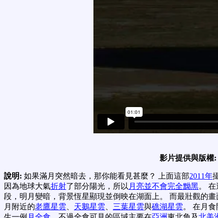
影片提供與版權
說明:
如果滿月突然暗去，那你能看見甚麼？ 上面這部
2011年
因為地球大氣
折射
了部分陽光，所以
月亮並不會完全黝黑
。 
段，明月變暗，背景恆星顯現並倒映在湖面上。 而最壯觀的畫
月附近的
老鷹星雲
、
天鵝星雲
、
三葉星雲
與
礁湖星雲
。 在月
生一例
月全食
，不過全食可見的區域主要在
亞洲
東北角及
北美