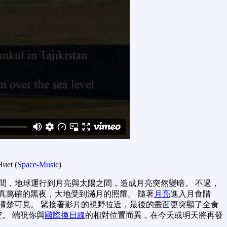
uet (
Space-Music
)
間，地球運行到月亮與太陽之間，造成月亮突然變暗。 不過，
真萬確的黑夜，大地受到滿月的照耀。 隨著
月亮
進入月食階
清楚可見。 緊接著影片的視野拉近，最後的畫面更突顯了全食
。 端視你與
國際換日線
的相對位置而異，在今天或明天將再發