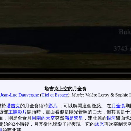
塔吉克上空的月全食
:
Jean-Luc Dauvergne
(
Ciel et Espace
);
Music:
Valère Leroy & Sophie H
攝於
塔吉克
的月全食縮時
影片
，可以解開這個疑惑。 在
月全食
期
在這部
主題影片
開頭時，畫面看似是陽光普照的白天，但其實是千
面，則是全食月
周圍的天空
突然
滿是繁星
，連壯麗的
銀河
盤面也
食開始的2小時後，月亮從地球影子裡復現，它的
炫光
再次宰制天空
洲
的西北部。