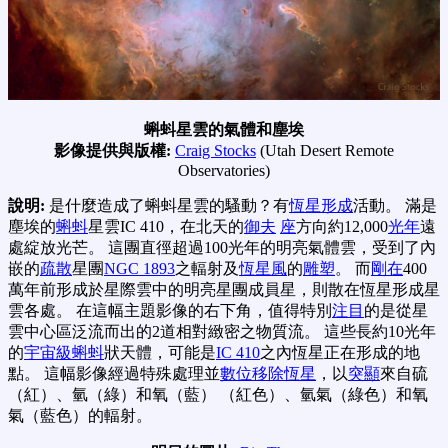
蝌蚪星雲的氣體和塵埃
影像提供與版權:
Craig Stocks
(Utah Desert Remote
Observatories)
說明:
是什麼造成了蝌蚪星雲的騷動？有
恆星形成
活動。 滿是
塵埃的
蝌蚪
星雲IC 410，在北天的
御夫
座
方向約12,000
光年
遠
處綻放光芒。 這團直徑超過100光年的明亮氣體雲，受到了內
嵌的
疏散
星團
NGC 1893
之輻射及
恆星風
的
雕塑
。 而
剛在
400
萬年前形成於星際雲中的明亮星團成員星，則散在恆星形成星
雲各處。 在這幅主題影像的右下角，值得特別
注目
的是從星
雲中心區泛流而出的2道相對緻密之物質流。 這些長約10光年
的
宇宙級蝌蚪
狀天體，可能是
IC 410
之內恆星正在形成的地
點。 這幅影像經過特殊處理並
數位移除恆星
，以
突顯
來自硫
（紅）、氫（綠）和氧（藍） （紅色）、氫氣（綠色）和氧
氣（藍色）的輻射。