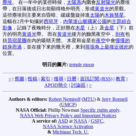
塵埃
。 在一年中的某些時候，
太陽系
內圍會
反射陽光
的塵埃
帶，在日落後或日出前顯得格外明亮，形成
黃道光
的景觀。
這些塵埃則主要來自昏暗、緩緩盤旋掉進
太陽
的
木族彗星
。
這幅在2月中旬攝於
西班牙
．
內華達山脈國家公園
的
主題組合
影像
，記錄了夜晚時分，正好懸在
木星
（上）及
金星
（下）前
方的明亮
黃道光
帶。 而在
黃道光
後方的黝黑夜空中，
則有
包
括
昴宿星團
在內的吸睛天體。 木星和金星在
夜空
中會
慢慢的
錯身而過
，並在接下來的幾天裡，來到
視張角上最接近彼此
的
位置。
明日的圖片:
temple moon
<
|
舊圖
|
投稿
|
索引
|
搜尋
|
日曆
|
資訊訂閱 (RSS)
|
教育
|
APOD簡介
|
討論區
|
>
Authors & editors:
Robert Nemiroff
(
MTU
) &
Jerry Bonnell
(
UMCP
)
NASA Official:
Phillip Newman
Specific rights apply
.
NASA Web Privacy Policy and Important Notices
A service of:
ASD
at
NASA
/
GSFC
,
NASA Science Activation
&
Michigan Tech. U.