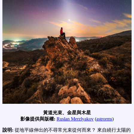
黃道光束、金星與木星
影像提供與版權:
Ruslan Merzlyakov
(
astrorms
)
說明:
從地平線伸出的不尋常光束從何而來？ 來自繞行太陽的