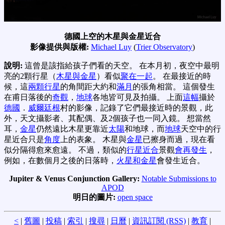
德國上空的木星與金星近合
影像提供與版權:
Michael Luy
(
Trier Observatory
)
說明:
這曾是該指給孩子們看的天空。 在本月初，夜空中最明
亮的2顆行星（
木星與金星
）看似
聚在一起
。 在最接近的時
候，這
兩顆行星
的角間距大約和
滿月
的張角相當。 這個發生
在甫日落後的
奇觀
，
地球
各地皆可見及拍攝。 上面
這幅
攝於
德國
．
威爾廷根
村的影像，記錄了它們最接近時的景觀，此
外，天文攝影者、其配偶、及2個孩子也一同入鏡。 想當然
耳，
金星
仍然遠比木星更靠近
太陽
和地球，而
地球
天空中的行
星近合只是
角度
上的表象。 木星與
金星
已擦身而過，現在看
似分隔得愈來愈遠。 不過，類似的
行星近合
景觀
會再發生
，
例如，在數個月之後的日落時，
火星和金星
會發生近合。
Jupiter & Venus Conjunction Gallery:
Notable Submissions to
APOD
明日的圖片:
open space
<
|
舊圖
|
投稿
|
索引
|
搜尋
|
日曆
|
資訊訂閱 (RSS)
|
教育
|