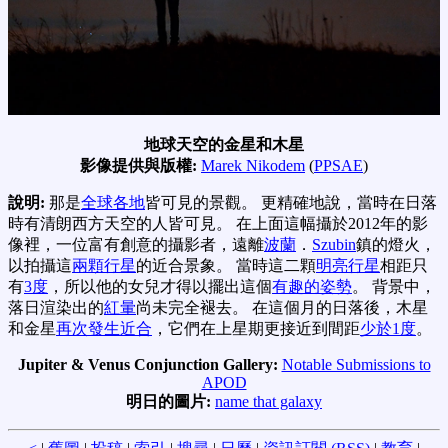
地球天空的金星和木星
影像提供與版權:
Marek Nikodem
(
PPSAE
)
說明:
那是
全球各地
皆可見的景觀。 更精確地說，當時在日落
時有清朗西方天空的人皆可見。 在上面這幅攝於2012年的影
像裡，一位富有創意的攝影者，遠離
波蘭
．
Szubin
鎮的燈火，
以拍攝這
兩顆行星
的近合景象。 當時這二顆
明亮行星
相距只
有
3度
，所以他的女兒才得以擺出這個
有趣的姿勢
。 背景中，
落日渲染出的
紅暈
尚未完全褪去。 在這個月的日落後，木星
和金星
再次發生近合
，它們在上星期更接近到間距
少於1度
。
Jupiter & Venus Conjunction Gallery:
Notable Submissions to
APOD
明日的圖片:
name that galaxy